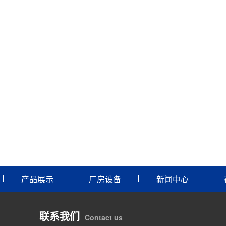
产品展示
厂房设备
新闻中心
联系我们
Contact us