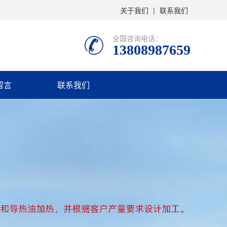
关于我们
|
联系我们
全国咨询电话：
13808987659
留言
联系我们