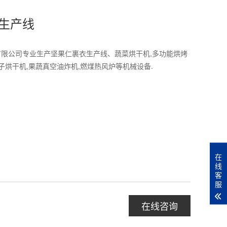
生产线
限公司专业生产坚果仁裹衣生产线、蔬菜烘干机,多功能烘烤
瓜子烘干机,果蔬真空油炸机,燃煤热风炉等机械设备.
在
线
客
服
在线咨询