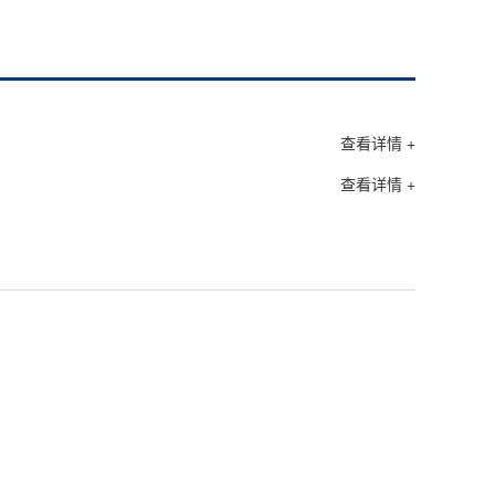
查看详情 +
查看详情 +