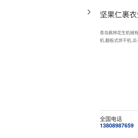
坚果仁裹衣
青岛枫林花生机械有
机,翻板式烘干机,
全国电话
13808987659